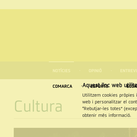
MENÚ
DE
NOTÍCIES
OPINIÓ
ENTREVI
NAVEGACIÓ
Cercar
Aquest lloc web utilit
COMARCA
ESPORTS
ECON
Utilitzem cookies pròpies i
Cultura
web i personalitzar el con
“Rebutjar-les totes” (exce
obtenir més informació.