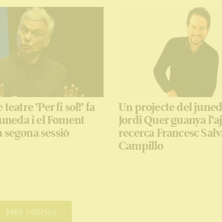
 teatre 'Per fi sol!' fa
Un projecte del june
 Juneda i el Foment
Jordi Quer guanya l'aj
 segona sessió
recerca Francesc Salv
Campillo
Més notícies