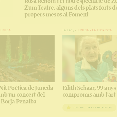
n
Rosa Renom i el nou espectacle de 
Zum Teatre, alguns dels plats forts d
propers mesos al Foment
JUNEDA
Fa 1 any
-
JUNEDA
-
LA FLORESTA
Nit Poètica de Juneda
Edith Schaar, 99 anys
mb un concert del
compromís amb l’art
 Borja Penalba
CONTINGUT PER A SUBSCRIPTORS