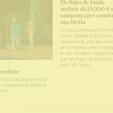
Els Rojos de Junda
arriben als 13.000 € 
campanya per constr
una bèstia
La figura l'elaborarà l'artis
d'Ivars d'Urgell Erik Schmi
col·laboració amb els mem
de la mateixa colla i s'inte
en les sortides i espectacl
que els Rojos de Junda fac
partir de l'estiu.
eredicte
 i Eduard Muntaner Perich
 L’organització amplia el
nica.