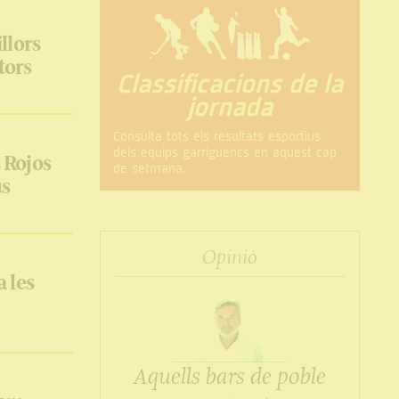
llors
utors
Classificacions de la
jornada
Consulta tots els resultats esportius
dels equips garriguencs en aquest cap
 Rojos
de setmana.
us
Opinió
a les
Aquells bars de poble