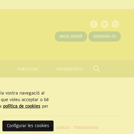
INICIA SESSIÓ
SUBSCRIU-TE
PUBLICITAT
HEMEROTECA
CERCAR
Tancar
, la vostra navegació al
” que voleu acceptar o bé
ra
política de cookies
per
Configurar les cookies
Fa 3 mesos
-
JUNEDA
-
TORREGROSSA