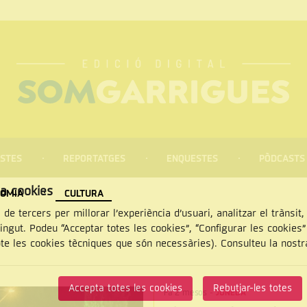
STES
REPORTATGES
ENQUESTES
PÒDCASTS
za cookies
OMIA
CULTURA
 de tercers per millorar l’experiència d’usuari, analitzar el trànsit
tingut. Podeu “Acceptar totes les cookies”, “Configurar les cookies
pte les cookies tècniques que són necessàries). Consulteu la nost
CERCAR
Accepta totes les cookies
Rebutjar-les totes
Fa 2 mesos
-
JUNEDA