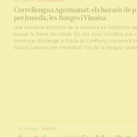
Fa 3 mesos
-
LES GARRIGUES
Correllengua Agermanat: els horaris de p
per Juneda, les Borges i Vinaixa
Una quinzena d'entitats de la comarca es mobilitzen p
passar la flama del català. És una nova iniciativa que 
començar diumenge a Prada (el Conflent) i recorrerà to
Països Catalans per reivindicar l’ús de la llengua catal
Fa 8 mesos
-
JUNEDA