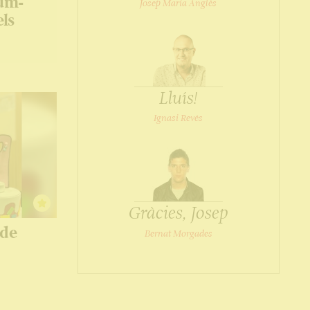
Zum-
Josep Maria Anglès
els
Lluís!
Ignasi Revés
Gràcies, Josep
 de
Bernat Morgades