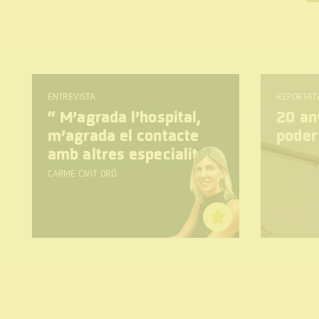
ENTREVISTA
REPORTAT
“
M’agrada l’hospital,
20 any
m’agrada el contacte
poder
amb altres especialitats
CARME CIVIT ORÓ