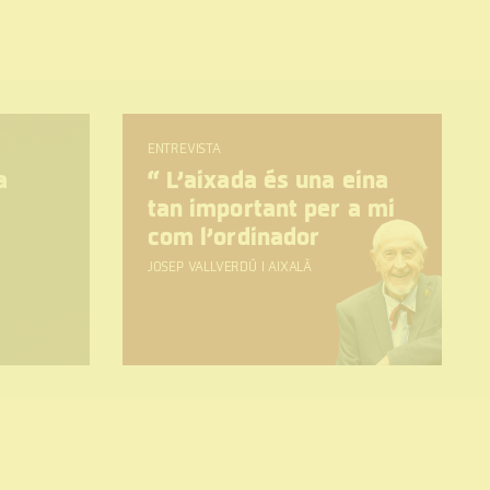
ENTREVISTA
a
“
L’aixada és una eina
tan important per a mi
com l’ordinador
JOSEP VALLVERDÚ I AIXALÀ