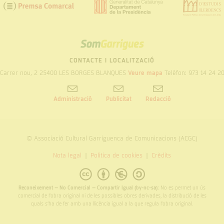
SOM
GARRIGUES
CONTACTE I LOCALITZACIÓ
Carrer nou, 2 25400 LES BORGES BLANQUES
Veure mapa
Telèfon: 973 14 24 2
Administració
Publicitat
Redacció
© Associació Cultural Garriguenca de Comunicacions (ACGC)
Nota legal
Politica de cookies
Crèdits
Reconeixement – No Comercial – Compartir Igual (by-nc-sa):
No es permet un ús
comercial de l’obra original ni de les possibles obres derivades, la distribució de les
quals s’ha de fer amb una llicència igual a la que regula l’obra original.