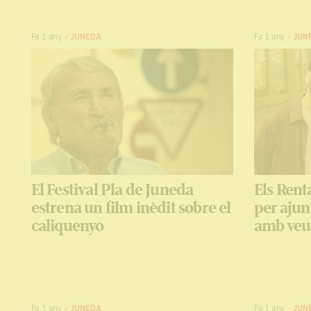
Fa 1 any
-
JUNEDA
Fa 1 any
-
JUN
El Festival Pla de Juneda
Els Rent
estrena un film inèdit sobre el
per ajun
caliquenyo
amb veus
Fa 1 any
-
JUNEDA
Fa 1 any
-
JUN