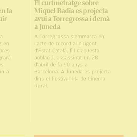
El curtmetratge sobre
en la
Miquel Badia es projecta
uir
avui a Torregrossa i demà
a Juneda
ta
A Torregrossa s’emmarca en
tz en
l’acte de record al dirigent
bres
d’Estat Català, fill d’aquesta
grarà
població, assassinat un 28
es
d’abril de fa 90 anys a
in a
Barcelona. A Juneda es projecta
dins el Festival Pla de Cinema
Rural.