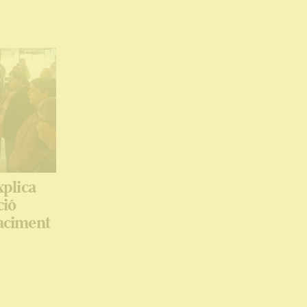
plica
ció
jaciment