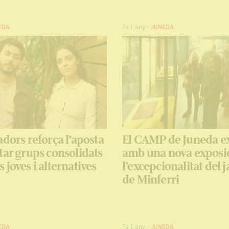
EDA
Fa 1 any
-
JUNEDA
adors reforça l’aposta
El CAMP de Juneda ex
tar grups consolidats
amb una nova exposi
 joves i alternatives
l’excepcionalitat del 
de Minferri
EDA
Fa 1 any
-
JUNEDA