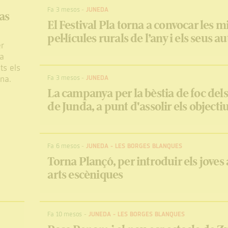
Fa 3 mesos
-
JUNEDA
as
El Festival Pla torna a convocar les mi
pel·lícules rurals de l’any i els seus a
er
va
ts els
ana.
Fa 3 mesos
-
JUNEDA
La campanya per la bèstia de foc dels
de Junda, a punt d'assolir els objecti
Fa 6 mesos
-
JUNEDA
-
LES BORGES BLANQUES
Torna Plançó, per introduir els joves 
arts escèniques
Fa 10 mesos
-
JUNEDA
-
LES BORGES BLANQUES