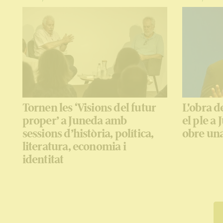
Tornen les ‘Visions del futur
L'obra de
proper’ a Juneda amb
el ple a
sessions d’història, política,
obre una
literatura, economia i
identitat