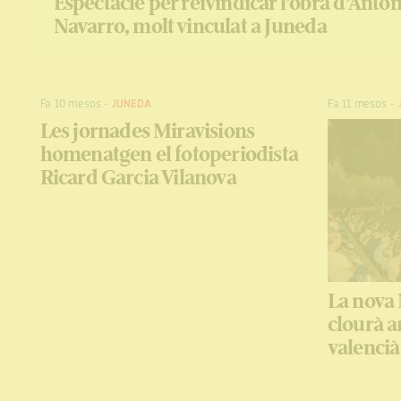
Espectacle per reivindicar l’obra d’Anto
Navarro, molt vinculat a Juneda
Fa 10 mesos
-
JUNEDA
Fa 11 mesos
-
Les jornades Miravisions
homenatgen el fotoperiodista
Ricard Garcia Vilanova
La nova 
clourà a
valencià