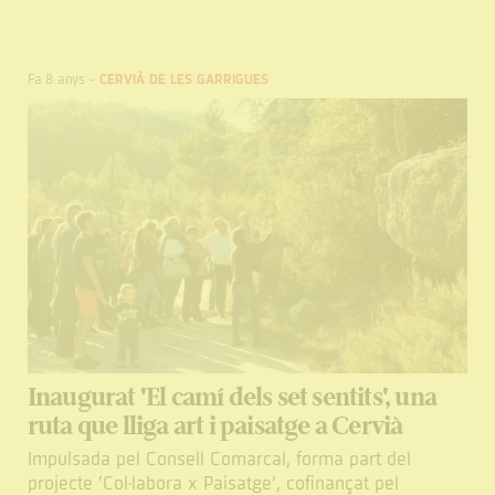
Fa 8 anys
-
CERVIÀ DE LES GARRIGUES
Inaugurat 'El camí dels set sentits', una
ruta que lliga art i paisatge a Cervià
Impulsada pel Consell Comarcal, forma part del
projecte ‘Col·labora x Paisatge’, cofinançat pel