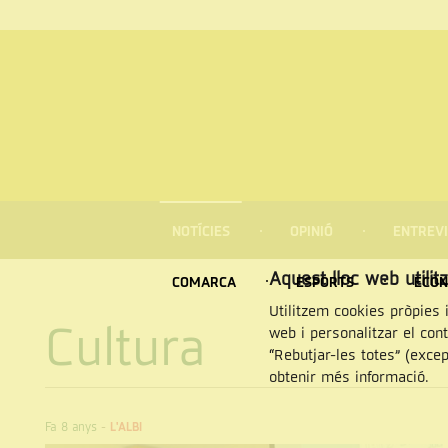
MENÚ
DE
NOTÍCIES
OPINIÓ
ENTREVI
NAVEGACIÓ
Cercar
Aquest lloc web utilit
COMARCA
ESPORTS
ECON
Utilitzem cookies pròpies i
Cultura
web i personalitzar el con
“Rebutjar-les totes” (exce
obtenir més informació.
Fa 8 anys
-
L'ALBI