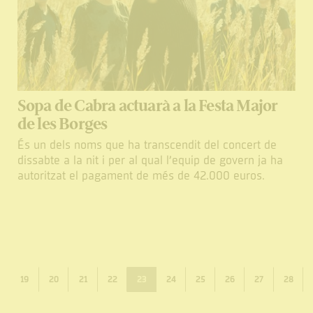
Sopa de Cabra actuarà a la Festa Major
de les Borges
És un dels noms que ha transcendit del concert de
dissabte a la nit i per al qual l’equip de govern ja ha
autoritzat el pagament de més de 42.000 euros.
19
20
21
22
23
24
25
26
27
28