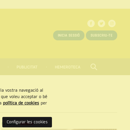
INICIA SESSIÓ
SUBSCRIU-TE
PUBLICITAT
HEMEROTECA
CERCAR
Tancar
, la vostra navegació al
” que voleu acceptar o bé
ra
política de cookies
per
Configurar les cookies
Fa 8 anys
-
ARBECA