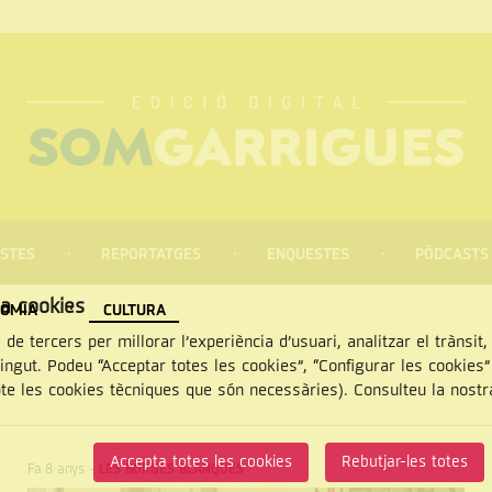
STES
REPORTATGES
ENQUESTES
PÒDCASTS
za cookies
OMIA
CULTURA
 de tercers per millorar l’experiència d’usuari, analitzar el trànsit
tingut. Podeu “Acceptar totes les cookies”, “Configurar les cookies
pte les cookies tècniques que són necessàries). Consulteu la nost
CERCAR
Accepta totes les cookies
Rebutjar-les totes
Fa 8 anys
-
LES BORGES BLANQUES