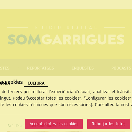
STES
REPORTATGES
ENQUESTES
PÒDCASTS
za cookies
OMIA
CULTURA
 de tercers per millorar l’experiència d’usuari, analitzar el trànsit
tingut. Podeu “Acceptar totes les cookies”, “Configurar les cookies
pte les cookies tècniques que són necessàries). Consulteu la nost
CERCAR
Accepta totes les cookies
Rebutjar-les totes
Fa 1 dècada
-
LES GARRIGUES