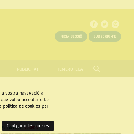
INICIA SESSIÓ
SUBSCRIU-TE
PUBLICITAT
HEMEROTECA
CERCAR
Tancar
, la vostra navegació al
” que voleu acceptar o bé
ra
política de cookies
per
Configurar les cookies
Fa 1 dècada
-
JUNEDA