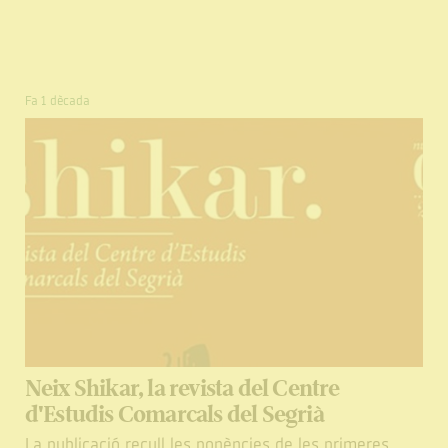
Fa 1 dècada
Neix Shikar, la revista del Centre
d'Estudis Comarcals del Segrià
La publicació recull les ponències de les primeres