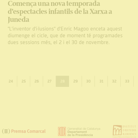
Comença una nova temporada
d'espectacles infantils de la Xarxa a
Juneda
"L'inventor d'i·lusions" d'Enric Magoo enceta aquest
diumenge el cicle, que de moment té programades
dues sessions més, el 2 i el 30 de novembre.
24
25
26
27
28
29
30
31
32
33