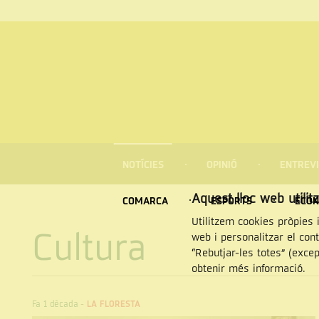
MENÚ
DE
NOTÍCIES
OPINIÓ
ENTREVI
NAVEGACIÓ
Cercar
Aquest lloc web utilit
COMARCA
ESPORTS
ECON
Utilitzem cookies pròpies i
Cultura
web i personalitzar el con
“Rebutjar-les totes” (exce
obtenir més informació.
Fa 1 dècada
-
LA FLORESTA