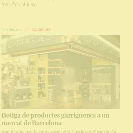
més fins al juny.
Fa 1 dècada
-
LES GARRIGUES
Botiga de productes garriguencs a un
mercat de Barcelona
Impulsada per la nova empresa Garrigues Emprèn SL,