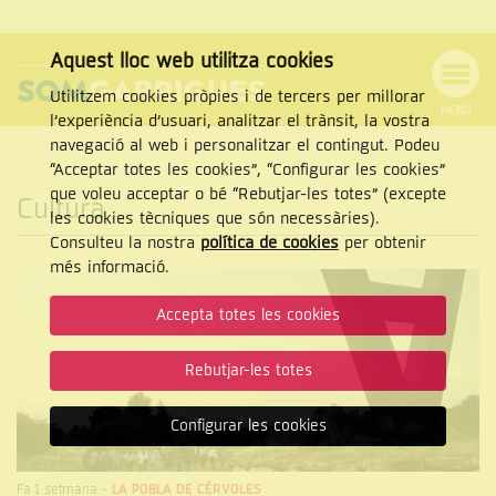
Aquest lloc web utilitza cookies
Utilitzem cookies pròpies i de tercers per millorar
MENÚ
l’experiència d’usuari, analitzar el trànsit, la vostra
MENÚ
Cercar
navegació al web i personalitzar el contingut. Podeu
DE
NAVEGACIÓ
Tanca
“Acceptar totes les cookies”, “Configurar les cookies”
que voleu acceptar o bé “Rebutjar-les totes” (excepte
Cultura
les cookies tècniques que són necessàries).
Consulteu la nostra
política de cookies
per obtenir
CERCAR
més informació.
Accepta totes les cookies
Rebutjar-les totes
Configurar les cookies
Fa 1 setmana
-
LA POBLA DE CÉRVOLES