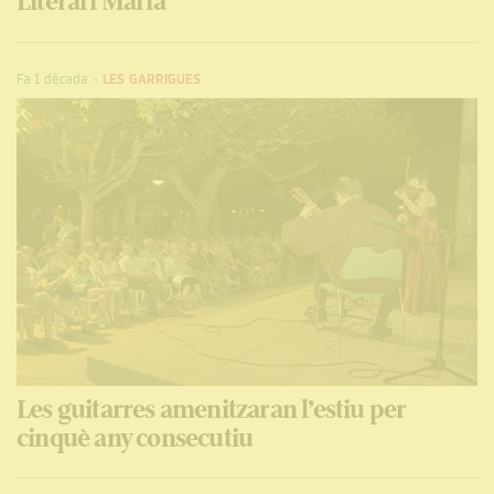
Literari Marià
Fa 1 dècada
-
LES GARRIGUES
Les guitarres amenitzaran l’estiu per
cinquè any consecutiu