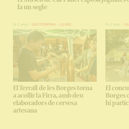
fa un segle
Fa 2 anys
-
GASTRONOMIA
-
LLEURE
Fa 2 anys
-
GA
El Terrall de les Borges torna
El concu
a acollir la Firra, amb deu
Borges o
elaboradors de cervesa
hi partic
artesana