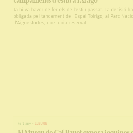
campaments d’estiu a l’Aragó
Ja hi va haver de fer els de l'estiu passat. La decisió ha
obligada pel tancament de l'Espai Toirigo, al Parc Naci
d'Aigüestortes, que tenia reservat.
Fa 1 any
-
LLEURE
El Museu de Cal Pauet exposa joguines 