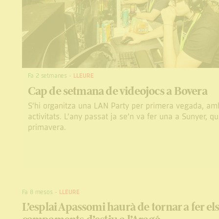
Fa 2 setmanes
-
LLEURE
Cap de setmana de videojocs a Bovera
S’hi organitza una LAN Party per primera vegada, amb
activitats. L’any passat ja se’n va fer una a Sunyer, q
primavera.
Fa 8 mesos
-
LLEURE
L’esplai Apassomi haurà de tornar a fer el