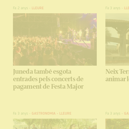
Fa 2 anys
-
LLEURE
Fa 3 anys
-
LL
Juneda també esgota
Neix Te
entrades pels concerts de
animar le
pagament de Festa Major
Fa 3 anys
-
GASTRONOMIA
-
LLEURE
Fa 3 anys
-
GA