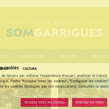
STES
REPORTATGES
ENQUESTES
PÒDCASTS
za cookies
OMIA
CULTURA
 de tercers per millorar l’experiència d’usuari, analitzar el trànsit
tingut. Podeu “Acceptar totes les cookies”, “Configurar les cookies
pte les cookies tècniques que són necessàries). Consulteu la nost
CERCAR
Accepta totes les cookies
Rebutjar-les totes