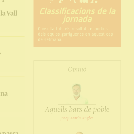
Classificacions de la
la Vall
jornada
Consulta tots els resultats esportius
dels equips garriguencs en aquest cap
de setmana.
e
Opinió
ona
Aquells bars de poble
Josep Maria Anglès
e passa