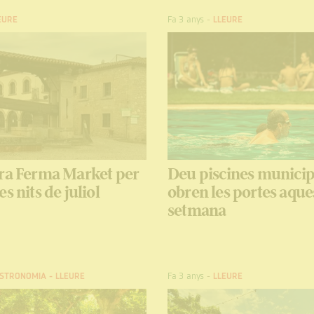
EURE
Fa 3 anys
-
LLEURE
rra Ferma Market per
Deu piscines municip
s nits de juliol
obren les portes aque
setmana
STRONOMIA
-
LLEURE
Fa 3 anys
-
LLEURE