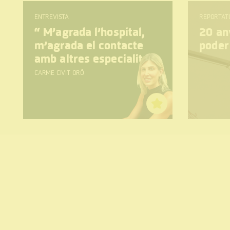
ENTREVISTA
REPORTAT
“
M’agrada l’hospital,
20 any
m’agrada el contacte
poder
amb altres especialitats
CARME CIVIT ORÓ