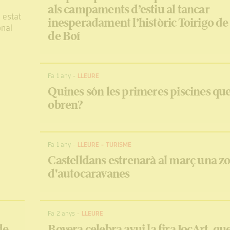
als campaments d’estiu al tancar
 estat
inesperadament l’històric Toirigo de 
onal
de Boí
Fa 1 any
-
LLEURE
Quines són les primeres piscines qu
obren?
Fa 1 any
-
LLEURE
-
TURISME
Castelldans estrenarà al març una z
d'autocaravanes
Fa 2 anys
-
LLEURE
de
Bovera celebra avui la fira JocArt, qu