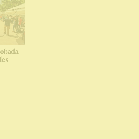
Trobada
les