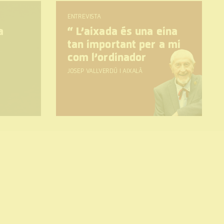
ENTREVISTA
a
“
L’aixada és una eina
tan important per a mi
com l’ordinador
JOSEP VALLVERDÚ I AIXALÀ