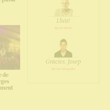
Lluís!
Ignasi Revés
Gràcies, Josep
Bernat Morgades
e de
rges
rament