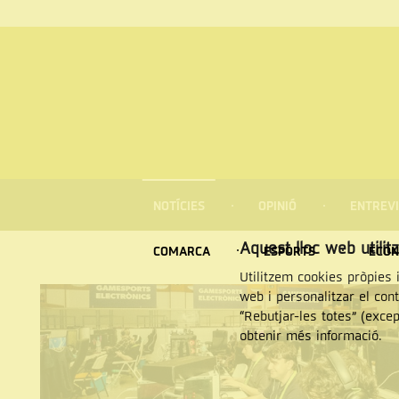
MENÚ
DE
NOTÍCIES
OPINIÓ
ENTREVI
NAVEGACIÓ
Cercar
Aquest lloc web utilit
COMARCA
ESPORTS
ECON
Utilitzem cookies pròpies i
web i personalitzar el con
“Rebutjar-les totes” (exce
obtenir més informació.