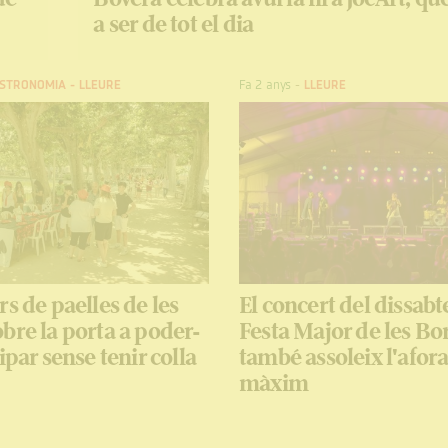
a ser de tot el dia
STRONOMIA
-
LLEURE
Fa 2 anys
-
LLEURE
rs de paelles de les
El concert del dissabt
bre la porta a poder-
Festa Major de les Bo
ipar sense tenir colla
també assoleix l'afo
màxim