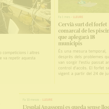
Fa 1 mes
-
LLEURE
Cervià surt del forfet
comarcal de les pisci
que aplegarà 18
municipis
És una mesura temporal,
 competicions i altres
després dels problemes q
ue va repetir aquesta
van sorgir l’estiu passat a
control d’accés. El forfet s
vigent a partir del 24 de ju
Fa 10 mesos
-
LLEURE
s
L’esplai Apassomi es queda sense llo