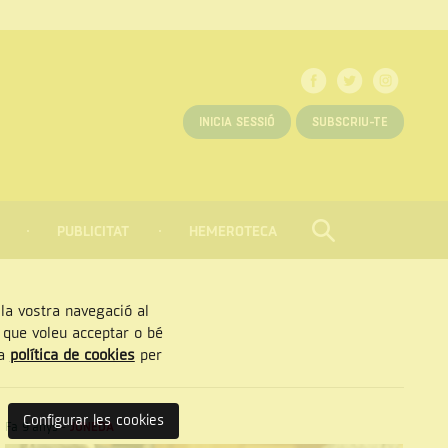
INICIA SESSIÓ
SUBSCRIU-TE
PUBLICITAT
HEMEROTECA
CERCAR
Tancar
, la vostra navegació al
” que voleu acceptar o bé
ra
política de cookies
per
Configurar les cookies
Fa 9 anys
-
JUNEDA