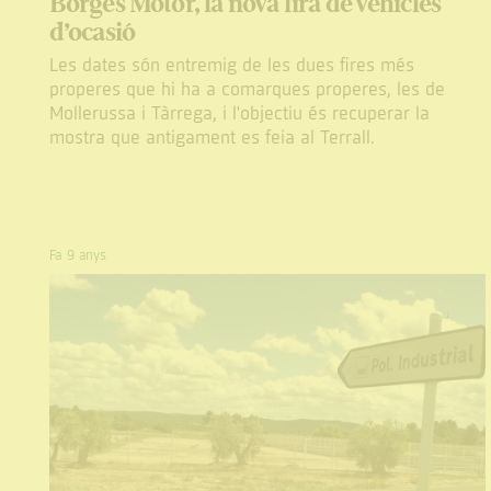
Borges Motor, la nova fira de vehicles
d’ocasió
Les dates són entremig de les dues fires més
properes que hi ha a comarques properes, les de
Mollerussa i Tàrrega, i l'objectiu és recuperar la
mostra que antigament es feia al Terrall.
Fa 9 anys