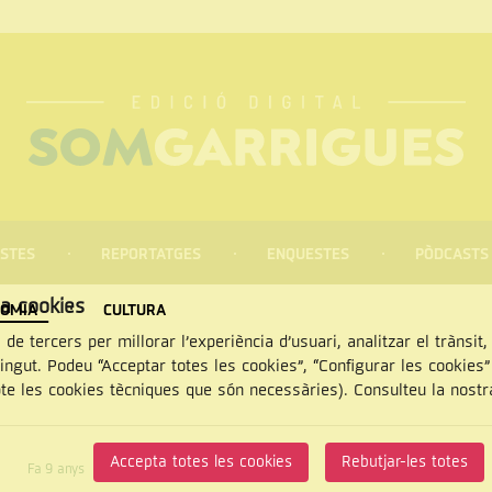
STES
REPORTATGES
ENQUESTES
PÒDCASTS
za cookies
OMIA
CULTURA
 de tercers per millorar l’experiència d’usuari, analitzar el trànsit
tingut. Podeu “Acceptar totes les cookies”, “Configurar les cookies
pte les cookies tècniques que són necessàries). Consulteu la nost
CERCAR
Accepta totes les cookies
Rebutjar-les totes
Fa 9 anys