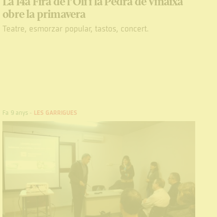
La 14a Fira de l’Oli i la Pedra de Vinaixa
obre la primavera
Teatre, esmorzar popular, tastos, concert.
Fa 9 anys
-
LES GARRIGUES