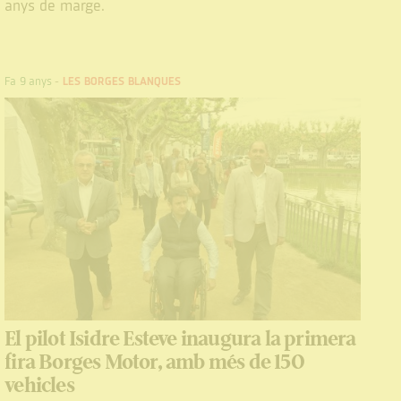
anys de marge.
Fa 9 anys
-
LES BORGES BLANQUES
El pilot Isidre Esteve inaugura la primera
fira Borges Motor, amb més de 150
vehicles