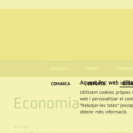
MENÚ
DE
NOTÍCIES
OPINIÓ
ENTREVI
NAVEGACIÓ
Cercar
Aquest lloc web utilit
COMARCA
ESPORTS
ECON
Utilitzem cookies pròpies i
Economia
web i personalitzar el con
“Rebutjar-les totes” (exce
obtenir més informació.
Fa 9 anys