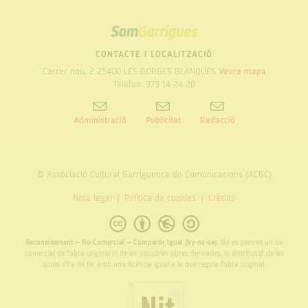
SOM
GARRIGUES
CONTACTE I LOCALITZACIÓ
Carrer nou, 2 25400 LES BORGES BLANQUES
Veure mapa
Telèfon: 973 14 24 20
Administració
Publicitat
Redacció
© Associació Cultural Garriguenca de Comunicacions (ACGC)
Nota legal
Politica de cookies
Crèdits
Reconeixement – No Comercial – Compartir Igual (by-nc-sa):
No es permet un ús
comercial de l’obra original ni de les possibles obres derivades, la distribució de les
quals s’ha de fer amb una llicència igual a la que regula l’obra original.