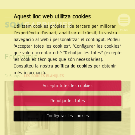
Aquest lloc web utilitza cookies
Utilitzem cookies pròpies i de tercers per millorar
MENÚ
l’experiència d’usuari, analitzar el trànsit, la vostra
MENÚ
Cercar
navegació al web i personalitzar el contingut. Podeu
DE
NAVEGACIÓ
Tanca
“Acceptar totes les cookies”, “Configurar les cookies”
que voleu acceptar o bé “Rebutjar-les totes” (excepte
Economia
les cookies tècniques que són necessàries).
Consulteu la nostra
política de cookies
per obtenir
CERCAR
més informació.
Fa 6 anys
-
LES BORGES BLANQUES
Accepta totes les cookies
Rebutjar-les totes
Configurar les cookies