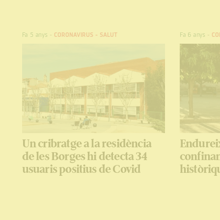
Fa 5 anys
-
CORONAVIRUS
-
SALUT
Fa 6 anys
-
CO
Un cribratge a la residència
Endurei
de les Borges hi detecta 34
confinam
usuaris positius de Covid
històriq