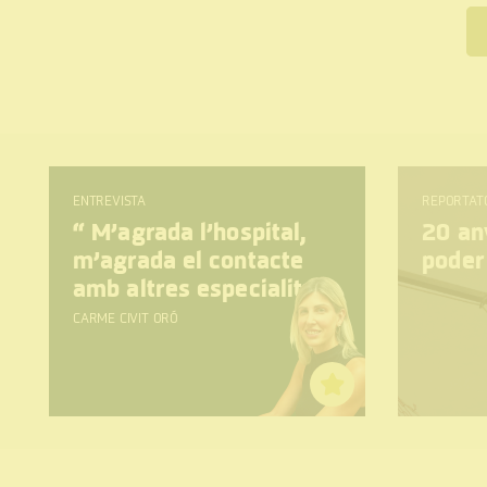
ENTREVISTA
REPORTAT
“
M’agrada l’hospital,
20 any
m’agrada el contacte
poder
amb altres especialitats
CARME CIVIT ORÓ