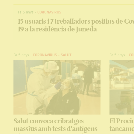
Fa 5 anys
-
CORONAVIRUS
15 usuaris i 7 treballadors positius de Co
19 a la residència de Juneda
Fa 5 anys
-
CORONAVIRUS
-
SALUT
Fa 5 anys
-
CO
Salut convoca cribratges
El Proci
massius amb tests d'antígens
tancamen