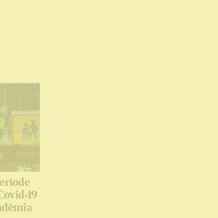
període
Covid-19
andèmia