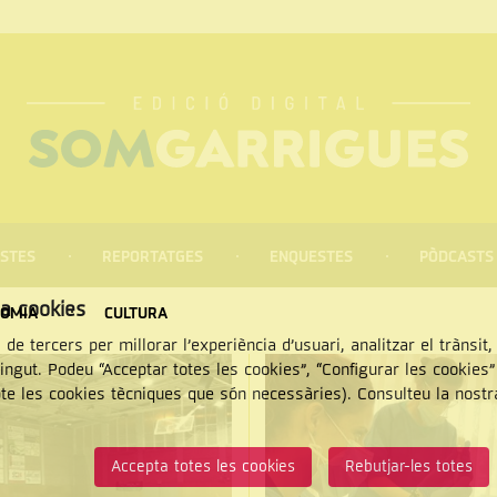
STES
REPORTATGES
ENQUESTES
PÒDCASTS
za cookies
OMIA
CULTURA
 de tercers per millorar l’experiència d’usuari, analitzar el trànsit
tingut. Podeu “Acceptar totes les cookies”, “Configurar les cookies
pte les cookies tècniques que són necessàries). Consulteu la nost
CERCAR
Accepta totes les cookies
Rebutjar-les totes