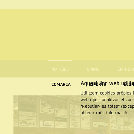
MENÚ
DE
NOTÍCIES
OPINIÓ
ENTREVI
NAVEGACIÓ
Cercar
Aquest lloc web utilit
COMARCA
ESPORTS
ECON
Utilitzem cookies pròpies i
web i personalitzar el con
“Rebutjar-les totes” (exce
obtenir més informació.