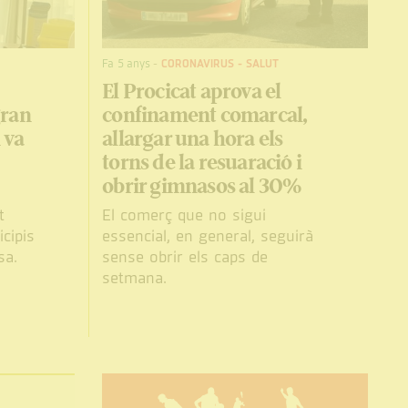
Fa 5 anys
-
CORONAVIRUS
-
SALUT
El Procicat aprova el
gran
confinament comarcal,
 va
allargar una hora els
torns de la resuaració i
obrir gimnasos al 30%
t
El comerç que no sigui
cipis
essencial, en general, seguirà
sa.
sense obrir els caps de
setmana.