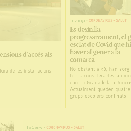
Fa 5 anys
-
CORONAVIRUS
-
SALUT
Es desinfla,
progressivament, el 
esclat de Covid que hi
haver al gener a la
ensions d'accés als
comarca
No obstant això, han sorgi
ura de les instal·lacions
brots considerables a muni
com la Granadella o Junco
Actualment queden quatre
grups escolars confinats.
Fa 5 anys
-
CORONAVIRUS
-
SALUT