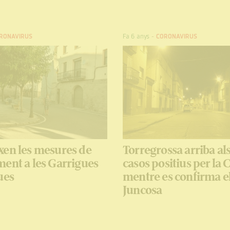
RONAVIRUS
Fa 6 anys
-
CORONAVIRUS
xen les mesures de
Torregrossa arriba al
ent a les Garrigues
casos positius per la 
ues
mentre es confirma el
Juncosa