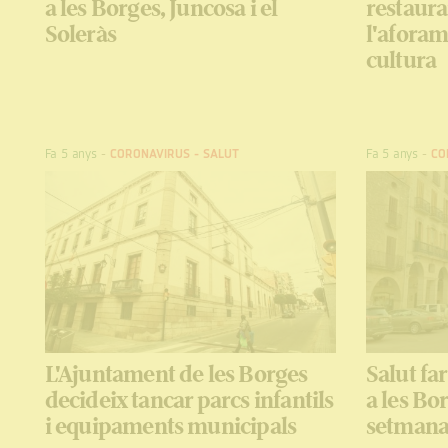
a les Borges, Juncosa i el
restauran
Soleràs
l'aforam
cultura
Fa 5 anys
-
CORONAVIRUS
-
SALUT
Fa 5 anys
-
CO
L'Ajuntament de les Borges
Salut fa
decideix tancar parcs infantils
a les Bor
i equipaments municipals
setman