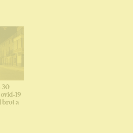
s 30
Covid-19
 brot a