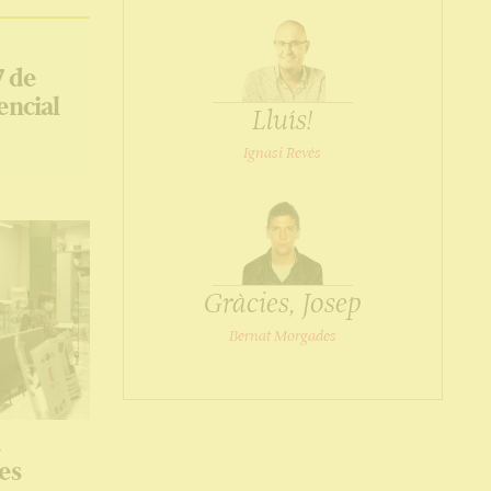
7 de
encial
Lluís!
Ignasi Revés
Gràcies, Josep
Bernat Morgades
a
es