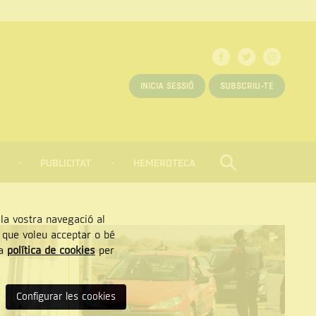
INICIA SESSIÓ
SUBSCRIU-TE
PUBLICITAT
HEMEROTECA
CERCAR
Tancar
, la vostra navegació al
” que voleu acceptar o bé
ra
política de cookies
per
Configurar les cookies