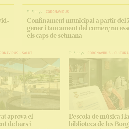
Fa 5 anys
-
CORONAVIRUS
vid-
Confinament municipal a partir del 
gener i tancament del comerç no ess
els caps de setmana
RONAVIRUS
-
SALUT
Fa 5 anys
-
CORONAVIRUS
-
CULTURA
cat aprova el
L'escola de música i l
t de bars i
biblioteca de les Borg