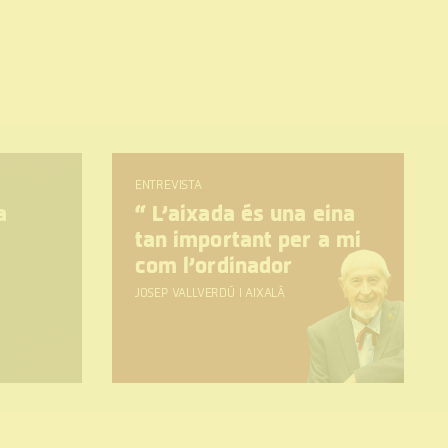
ENTREVISTA
a
“
L’aixada és una eina
tan important per a mi
com l’ordinador
JOSEP VALLVERDÚ I AIXALÀ