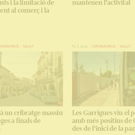
ts i la limitació de
mantenen l'activitat
ent al comerç i la
RONAVIRUS
-
SALUT
Fa 5 anys
-
CORONAVIRUS
-
SALUT
rà un cribratge massiu
Les Garrigues viu el 
ges a finals de
amb més positius de 
a
des de l'inici de la p